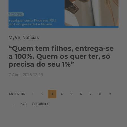
MyVS
,
Notícias
“Quem tem filhos, entrega-se
a 100%. Quem os quer ter, só
precisa do seu 1%”
7 Abril, 2025 13:19
P
ANTERIOR
1
2
3
4
5
6
7
8
9
a
…
570
SEGUINTE
g
i