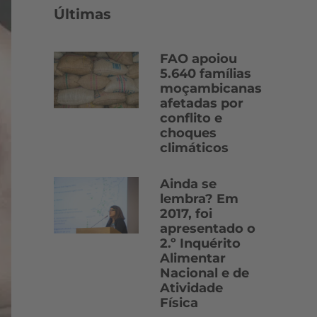
Últimas
FAO apoiou
5.640 famílias
moçambicanas
afetadas por
conflito e
choques
climáticos
Ainda se
lembra? Em
2017, foi
apresentado o
2.º Inquérito
Alimentar
Nacional e de
Atividade
Física