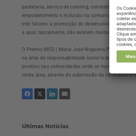
pastelaria, serviço de catering, combate ao despe
empoderamento e inclusão na comunidade. Para a d
três fatores: a promoção do desenvolvimento, em
a qual, tipicamente, não existem muitas respostas
O Prémio MSD | Maria José Nogueira Pinto, no val
na área da responsabilidade social e destina-se a
positivo nas comunidades onde se inserem. Podem 
nesta área, através da submissão da candidatura n
Últimas Notícias