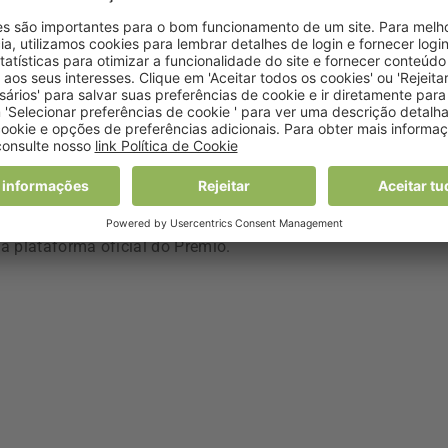
rdício alimentar e reciclagem pretende promover um ambiente 
ecisão do júri na escolha do vencedor pesaram, em especia
poderamento e inclusão de uma população estigmatizada, pa
 e, também, a promoção de uma economia circular.
or total de 20 mil euros, assinala o compromisso da companh
 apoiar projetos que se destaquem pela inovação e pelo impac
candidatar-se todas as entidades com projetos de relevo
a plataforma oficial do Prémio.