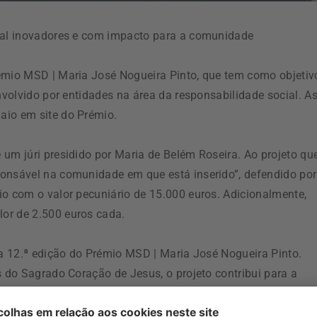
cial inovadores e com impacto para a comunidade
rémio MSD | Maria José Nogueira Pinto, que tem como objetiv
nvolvido por entidades na área da responsabilidade social. A
aio em site do Prémio.
 um júri presidido por Maria de Belém Roseira. Ao projeto qu
ponsável na comunidade em que está inserido”, defendido por
io com o valor pecuniário de 15.000 euros. Adicionalmente,
or de 2.500 euros cada.
da 12.ª edição do Prémio MSD | Maria José Nogueira Pinto.
s do Sagrado Coração de Jesus, o projeto contribui para a
ultas com doença mental e/ou deficiência intelectual
e atividades de confeção e venda de produtos alimentares de