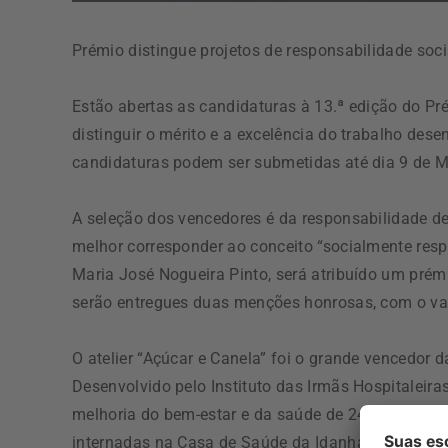
Prémio distingue projetos de responsabilidade so
Estão abertas as candidaturas à 13.ª edição do P
distinguir o mérito e a excelência do trabalho dese
candidaturas podem ser submetidas até dia 9 de M
A seleção dos vencedores é da responsabilidade de
melhor corresponder ao conceito “socialmente res
Maria José Nogueira Pinto, será atribuído um prém
serão entregues duas menções honrosas, com o val
O atelier “Açúcar e Canela” foi o grande vencedor 
Desenvolvido pelo Instituto das Irmãs Hospitaleira
melhoria do bem-estar e da saúde de 24 pessoas ad
internadas na Casa de Saúde da Idanha. Através d