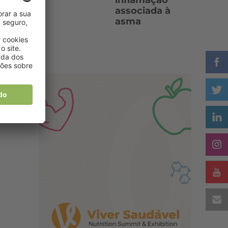
inflamação
associada à
de
asma
l,
ra
ia
to