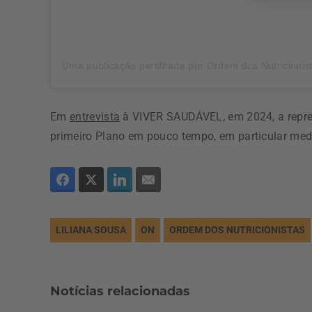
Uma publicação partilhada por Ordem dos Nutricionistas (@o
Em
entrevista
à VIVER SAUDÁVEL, em 2024, a repres
primeiro Plano em pouco tempo, em particular med
LILIANA SOUSA
ON
ORDEM DOS NUTRICIONISTAS
Notícias relacionadas