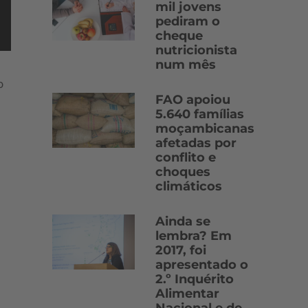
mil jovens
pediram o
cheque
nutricionista
num mês
o
FAO apoiou
5.640 famílias
moçambicanas
afetadas por
conflito e
choques
climáticos
Ainda se
lembra? Em
2017, foi
apresentado o
2.º Inquérito
Alimentar