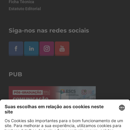
Ficha Técnica
Estatuto Editorial
Siga-nos nas redes sociais
PUB