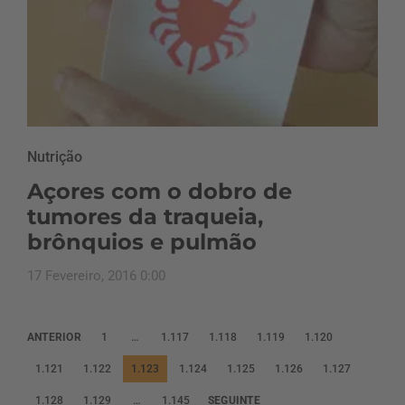
Nutrição
Açores com o dobro de
tumores da traqueia,
brônquios e pulmão
17 Fevereiro, 2016 0:00
P
ANTERIOR
1
…
1.117
1.118
1.119
1.120
a
1.121
1.122
1.123
1.124
1.125
1.126
1.127
g
1.128
1.129
…
1.145
SEGUINTE