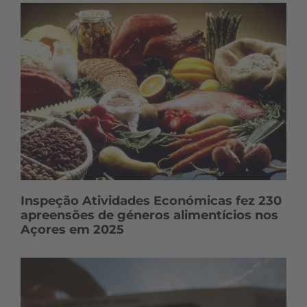
ú
d
o
s
Inspeção Atividades Económicas fez 230
apreensões de géneros alimentícios nos
Açores em 2025