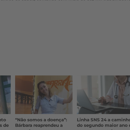
nto
“Não somos a doença”:
Linha SNS 24 a caminh
s de
Bárbara reaprendeu a
do segundo maior ano 