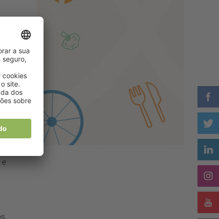
no
 e
s.