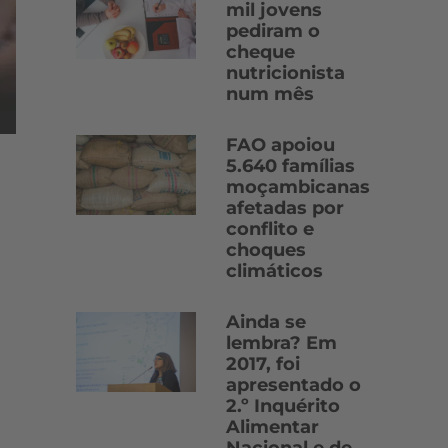
mil jovens
pediram o
cheque
nutricionista
num mês
FAO apoiou
5.640 famílias
moçambicanas
afetadas por
conflito e
choques
climáticos
Ainda se
lembra? Em
2017, foi
apresentado o
2.º Inquérito
Alimentar