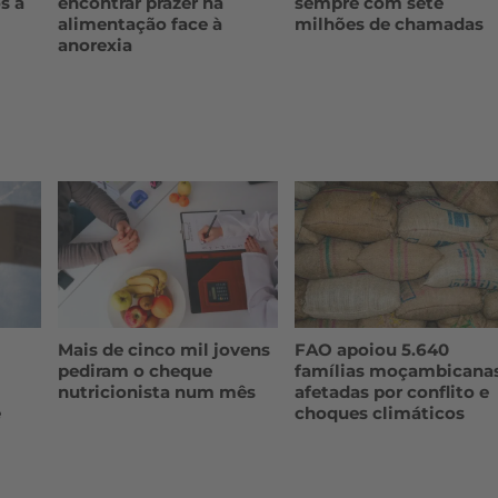
s a
encontrar prazer na
sempre com sete
alimentação face à
milhões de chamadas
anorexia
Mais de cinco mil jovens
FAO apoiou 5.640
pediram o cheque
famílias moçambicana
nutricionista num mês
afetadas por conflito e
e
choques climáticos