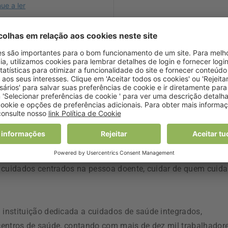
ULS de Coimbra, Alexandre Lourenço, apontou que “a criação
omisso firme da instituição em fortalecer uma
o respeito pelos direitos e pela dignidade da pessoa doente e 
sencial do cuidar”.
 cuidados centrados na pessoa doente, cuidar de quem cuida
instituição dedicada a cuidados de saúde integrados,
 centros de saúde, contando com mais de dez mil trabalhadore