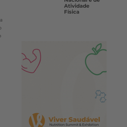
Nacional e de
Atividade
Física
da
o
o