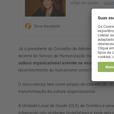
Já o presidente do Conselho de Administração da 
recente do Serviço de Humanização traduz o
compr
cultura organizacional assente na escuta ativa
, n
reconhecimento do humanismo como fundamento es
O novo serviço tem como pilares de intervenção os
transformação da cultura organizacional.
A Unidade Local de Saúde (ULS) de Coimbra é uma 
integrando oito unidades hospitalares e vinte seis