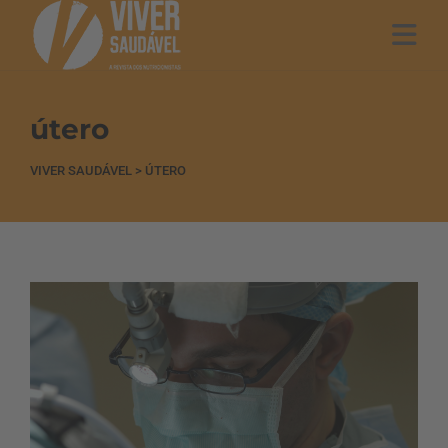
útero
VIVER SAUDÁVEL
>
ÚTERO