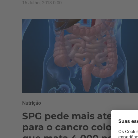
16 Julho, 2018 0:00
Nutrição
SPG pede mais atenção
para o cancro colorretal