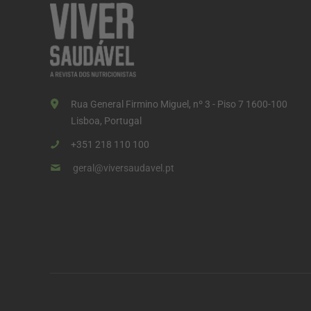
ã
o
d
o
s
Rua General Firmino Miguel, nº 3 - Piso 7 1600-100
c
Lisboa, Portugal
o
+351 218 110 100
n
geral@viversaudavel.pt
t
e
ú
d
o
s