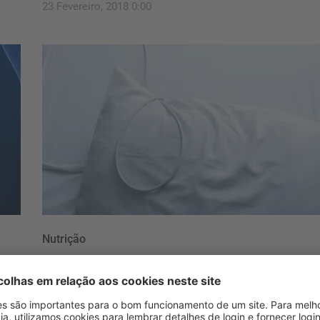
23 Fevereiro, 2018 0:00
Nutrição
Cancro causou quase 28
mil mortes em 2016