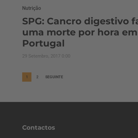
Nutrição
SPG: Cancro digestivo f
uma morte por hora em
Portugal
29 Setembro, 2017 0:00
P
1
2
SEGUINTE
a
g
i
n
a
Contactos
ç