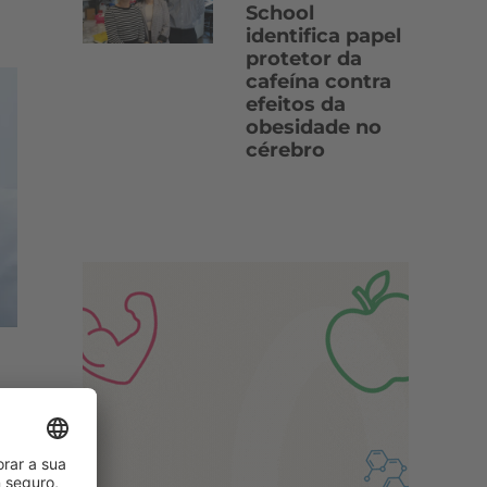
School
identifica papel
protetor da
cafeína contra
efeitos da
obesidade no
cérebro