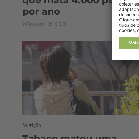
que mata 4.000 pessoa
por ano
9 Fevereiro, 2018 0:00
Nutrição
Tabaco matou uma