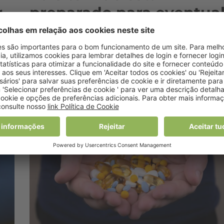
r
preparado para eventua
a
aumento do preço dos
medicamentos
8 Abril, 2026 14:41