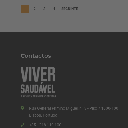
P
1
2
3
4
SEGUINTE
a
g
i
n
a
Contactos
ç
ã
o
d
o
s
Rua General Firmino Miguel, nº 3 - Piso 7 1600-100
c
Lisboa, Portugal
o
+351 218 110 100