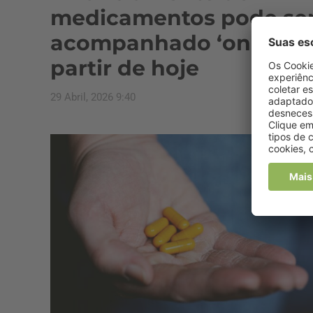
medicamentos pode se
acompanhado ‘online’ 
partir de hoje
29 Abril, 2026 9:40