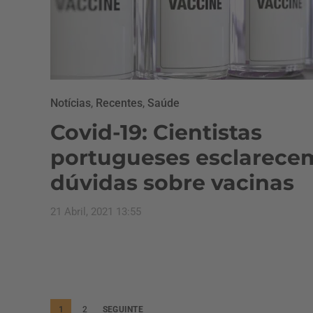
Notícias
,
Recentes
,
Saúde
Covid-19: Cientistas
portugueses esclarece
dúvidas sobre vacinas
21 Abril, 2021 13:55
P
1
2
SEGUINTE