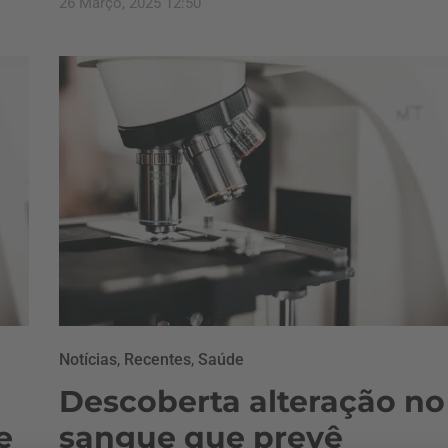
26 Março, 2025 12:50
Notícias
,
Recentes
,
Saúde
Descoberta alteração no
e
sangue que prevê