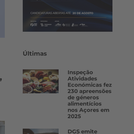
Últimas
Inspeção
Atividades
”
Económicas fez
230 apreensões
de géneros
alimentícios
nos Açores em
2025
DGS emite