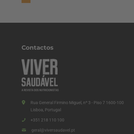
a
g
i
n
a
Contactos
ç
ã
o
d
o
s
Rua General Firmino Miguel, nº 3 - Piso 7 1600-100
c
Lisboa, Portugal
o
+351 218 110 100
n
geral@viversaudavel.pt