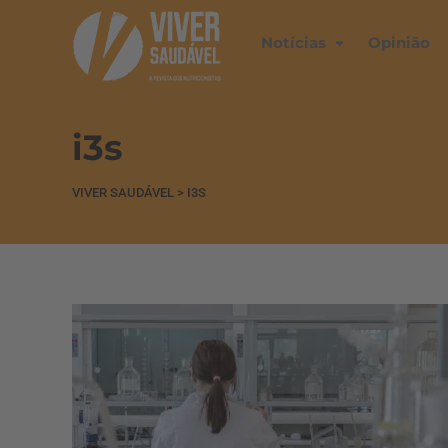
Notícias
Opinião
i3s
VIVER SAUDÁVEL
>
I3S