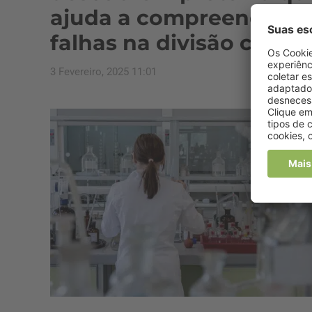
ajuda a compreender
falhas na divisão celula
3 Fevereiro, 2025 11:01