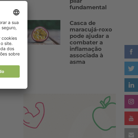
pilar
fundamental
Casca de
maracujá-roxo
pode ajudar a
combater a
inflamação
associada à
asma