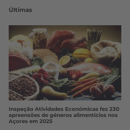
n
Últimas
t
e
ú
d
o
s
Inspeção Atividades Económicas fez 230
apreensões de géneros alimentícios nos
Açores em 2025