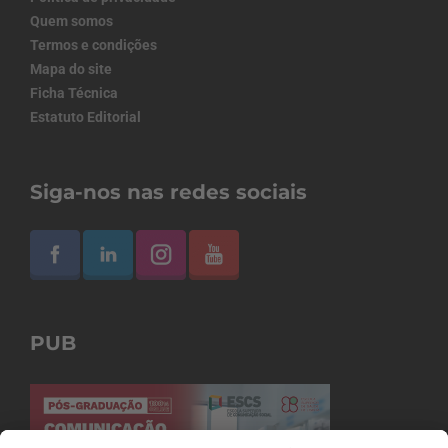
Quem somos
Termos e condições
Mapa do site
Ficha Técnica
Estatuto Editorial
Siga-nos nas redes sociais
PUB