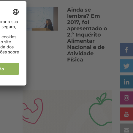
Ainda se
lembra? Em
2017, foi
apresentado o
2.º Inquérito
Alimentar
Nacional e de
Atividade
Física