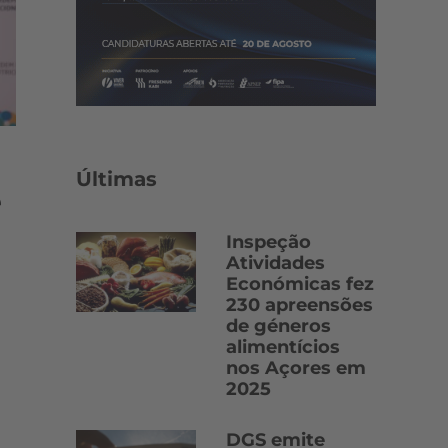
Últimas
é
Inspeção
Atividades
Económicas fez
230 apreensões
de géneros
alimentícios
nos Açores em
2025
DGS emite