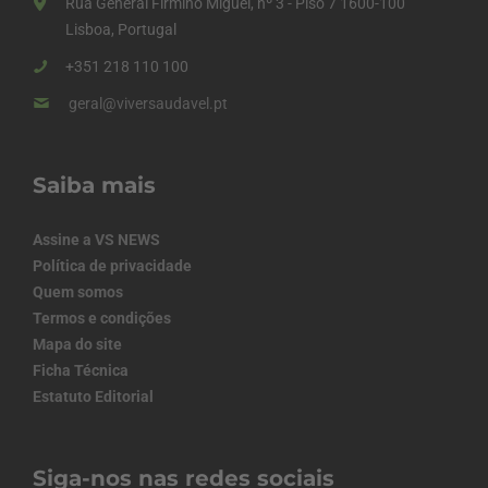
Rua General Firmino Miguel, nº 3 - Piso 7 1600-100
Lisboa, Portugal
+351 218 110 100
geral@viversaudavel.pt
Saiba mais
Assine a VS NEWS
Política de privacidade
Quem somos
Termos e condições
Mapa do site
Ficha Técnica
Estatuto Editorial
Siga-nos nas redes sociais