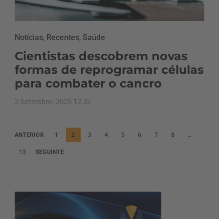
Notícias
,
Recentes
,
Saúde
Cientistas descobrem novas
formas de reprogramar células
para combater o cancro
2 Setembro, 2025 12:32
P
ANTERIOR
1
2
3
4
5
6
7
8
…
a
13
SEGUINTE
g
i
n
a