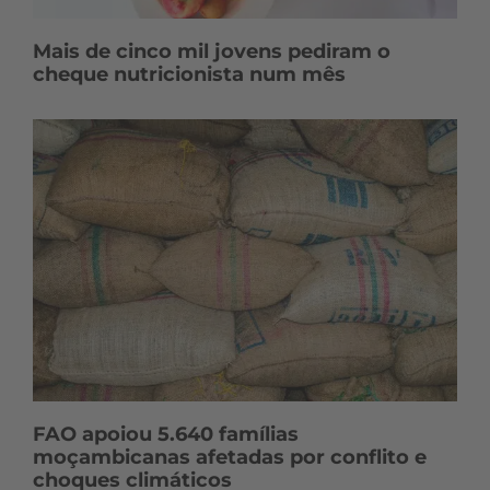
Mais de cinco mil jovens pediram o
cheque nutricionista num mês
FAO apoiou 5.640 famílias
moçambicanas afetadas por conflito e
choques climáticos