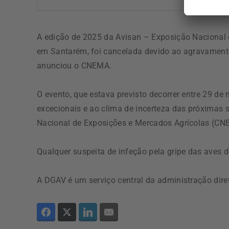
A edição de 2025 da Avisan – Exposição Nacional
em Santarém, foi cancelada devido ao agravamento
anunciou o CNEMA.
O evento, que estava previsto decorrer entre 29 d
excecionais e ao clima de incerteza das próximas
Nacional de Exposições e Mercados Agrícolas (C
Qualquer suspeita de infeção pela gripe das aves d
A DGAV é um serviço central da administração dire