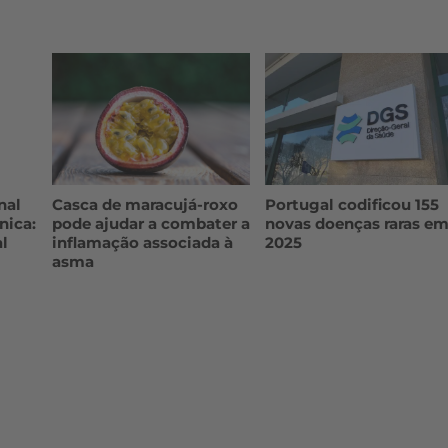
nal
Casca de maracujá-roxo
Portugal codificou 155
nica:
pode ajudar a combater a
novas doenças raras e
l
inflamação associada à
2025
asma