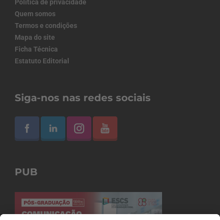
Política de privacidade
Quem somos
Termos e condições
Mapa do site
Ficha Técnica
Estatuto Editorial
Siga-nos nas redes sociais
PUB