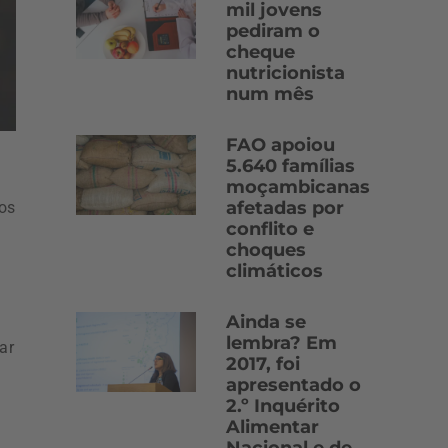
mil jovens
pediram o
cheque
nutricionista
num mês
FAO apoiou
5.640 famílias
moçambicanas
afetadas por
os
conflito e
choques
climáticos
Ainda se
lembra? Em
ar
2017, foi
apresentado o
2.º Inquérito
Alimentar