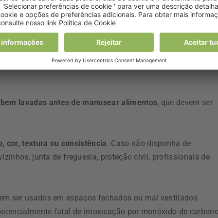
ta a água da rede, deve usar-se água engarrafada. Quando n
ida durante 10 minutos antes do consumo
.
pejadas águas residuais (nomeadamente com produtos de
lixo doméstico e os resíduos sanitários devem ser afastados d
bem lavadas antes de manusear alimentos
, que devem ser
 cor, textura ou consistência
. Caso não disponha de
zinhos, junta de freguesia, proteção civil, profissionais de
vem ser usados em espaços fechados ou mal ventilados
 potencialmente fatal de intoxicação por monóxido de carbono