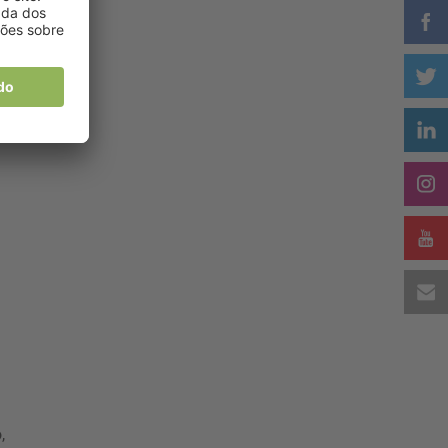
ão
e
,