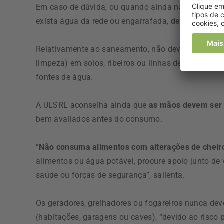
Em caso de dúvida, ou quando ainda não foi repos
exista água da rede ou engarrafada,
deve ser ferv
Relativamente ao saneamento, não devem ser des
limpeza) em solos, ribeiros ou linhas de água e o 
fontes de água.
A ULSRL aconselha ainda que
as mãos devem ser 
bem avaliados antes do consumo.
“
Não consuma alimentos com alterações de cheiro,
alimentos ou água potável, procure apoio junto de vi
saúde ou forças de segurança”, salienta.
Os geradores, grelhadores ou fogareiros nunca de
(habitações, garagens ou caves), “devido ao risco