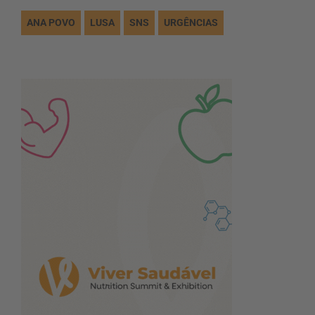
ANA POVO
LUSA
SNS
URGÊNCIAS