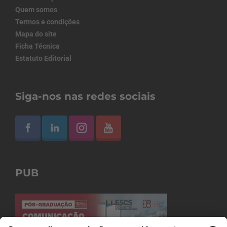
Quem somos
Termos e condições
Mapa do site
Ficha Técnica
Estatuto Editorial
Siga-nos nas redes sociais
PUB