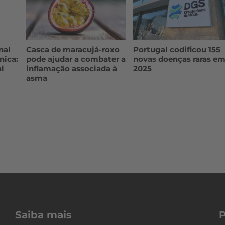
nal
Casca de maracujá-roxo
Portugal codificou 155
nica:
pode ajudar a combater a
novas doenças raras e
l
inflamação associada à
2025
asma
Saiba mais