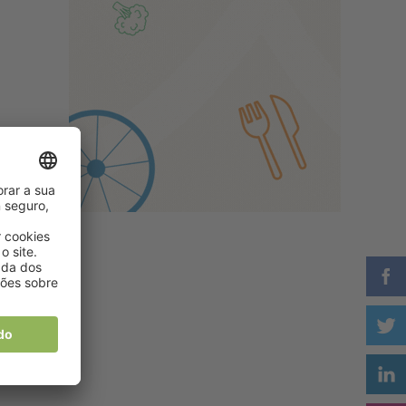
ra
lo