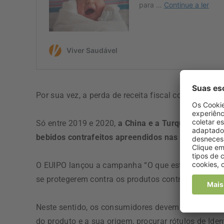
Por sua vez, a perda de receita fiscal com estes p
Só entre 2019 e 2020,
a China e a Turquia estiver
bebidos contrafeitos apreendidos nas fronteiras 
O EUIPO lançou a campanha “O que está na sua me
se protegerem contra os produtos contrafeitos.
Neste sentido, os consumidores devem comprar a rev
do produto e a sua origem, procurar rótulos de Id