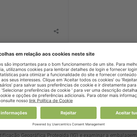
rodutos representou 2.068 milhões de euros.
am entre os principais países de origem de alimentos e
externas da UE.
sa?”, através da qual deixa aos consumidores conselhos pa
endedores e canais de distribuição oficiais, verificar o rótu
entificação Geográfica Protegida (IG) e examinar a embalagem