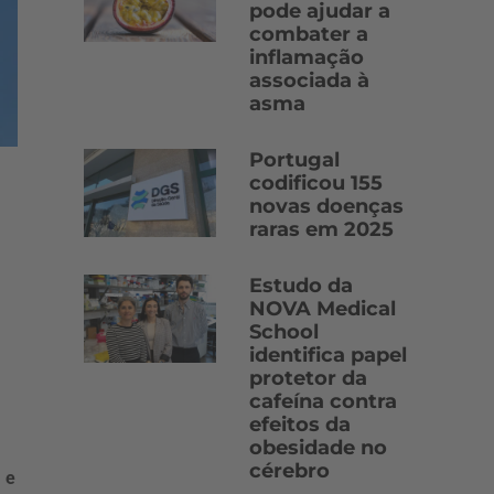
pode ajudar a
combater a
inflamação
associada à
asma
Portugal
codificou 155
novas doenças
raras em 2025
Estudo da
NOVA Medical
School
identifica papel
protetor da
cafeína contra
e
efeitos da
obesidade no
cérebro
 e