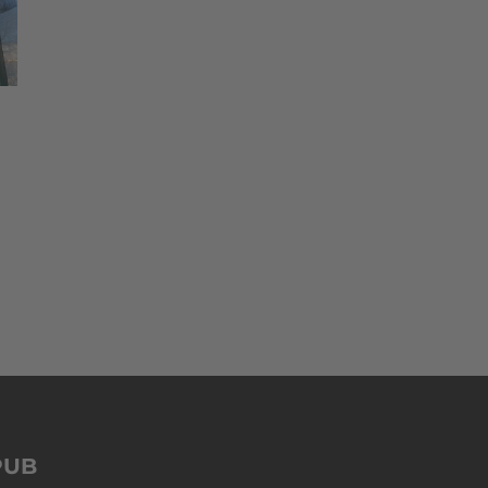
m
PUB