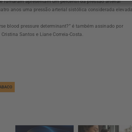
e fumaram apresentam um percentil da pressão arterial
uatro anos uma pressão arterial sistólica considerada elevada
urse blood pressure determinant?” é também assinado por
Cristina Santos e Liane Correia-Costa.
ABACO