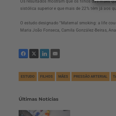
Os resultados mostram que os filhos das mães qu
sistólica superior e que mais de 22% têm já aos q
O estudo designado “Maternal smoking: a life co
Maria João Fonseca, Camila González-Beiras, Ana 
ESTUDO
FILHOS
MÃES
PRESSÃO ARTERIAL
T
Últimas Notícias