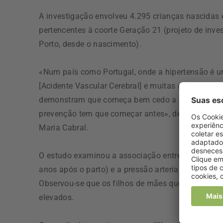
A investigação envolveu 4.295 crianças nascidas 
pertencentes à coorte Geração 21 (projeto de inv
Porto, desde o nascimento).
«Num país como Portugal, onde a hipertensão é 
[Acidente Vascular Cerebral] e muitas grávidas co
demonstram que começa bem cedo a programação da
prevenção tem que começar antes», defende Henriq
Maria Cabral.
O estudo examinou a associação entre o tabagismo
anos após o parto) e a pressão arterial das crian
Observou-se que os filhos de mães que fumavam ap
elevados.