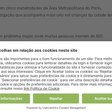
em cinco maternidades da Área Metropolitana do Porto,
estigação que acompanha mais oito mil crianças da cidade do
um problema major, onde muitas pessoas morrem de AVC
ntinuam a fumar durante a gravidez, estes resultados
 doença [hipertensão arterial] nas crianças. Portanto, a
ue Barros, responsável do estudo, cuja primeira autora é
 materno (antes da gravidez, durante a gravidez e quatro
ças, tendo sido estas avaliadas à nascença e aos quatro anos.
resentavam níveis de pressão arterial sistólica mais