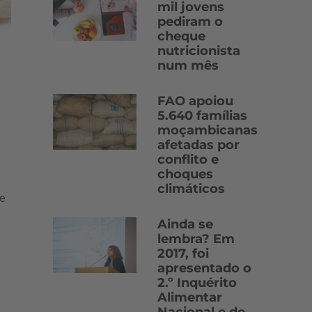
mil jovens
pediram o
cheque
nutricionista
num mês
FAO apoiou
5.640 famílias
moçambicanas
afetadas por
conflito e
choques
climáticos
e
Ainda se
lembra? Em
2017, foi
apresentado o
2.º Inquérito
Alimentar