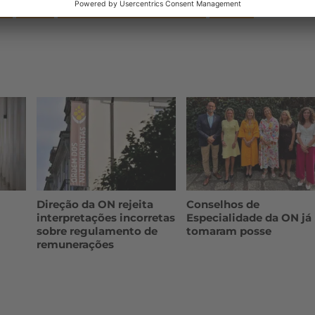
IS
LIVRE
ORDEM DOS NUTRICIONISTAS
SLIDER
Direção da ON rejeita
Conselhos de
interpretações incorretas
Especialidade da ON já
sobre regulamento de
tomaram posse
remunerações