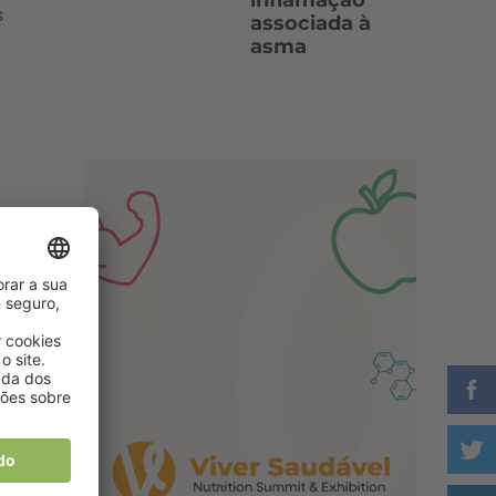
inflamação
s
associada à
asma
a,
sa