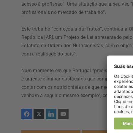
acesso à profissão”. Uma situação que, a seu ver, 
profissionais no mercado de trabalho”.
Este trabalho “começou a dar frutos”, continua a 
República [AR], um Projeto de Lei apresentado pelo
Estatuto da Ordem dos Nutricionistas, com o objet
com a realidade do país”.
Num momento em que Portugal “precisa de mais de 
é urgente eliminar obstáculos que comprometem a 
contar com os nutricionistas de que necessita. F
venham a seguir o mesmo exemplo”, conclui a Orde