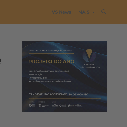
VS News
MAIS
e