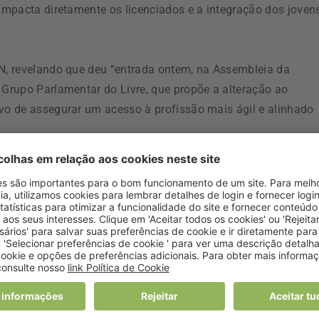
“impacta diretamente os licenciados e a integração dos joven
ON, revelando que deu “entrada ontem, na Assembleia da
 Grupo Parlamentar do Livre, que propõe a alteração ao
ivo de assegurar um acesso à profissão mais ágil e alinhado
nutricionistas para responder aos desafios da saúde públic
integração no mercado de trabalho e garantir que o país pos
icamos com a expectativa que outros Grupos Parlamentares
m dos Nutricionistas.