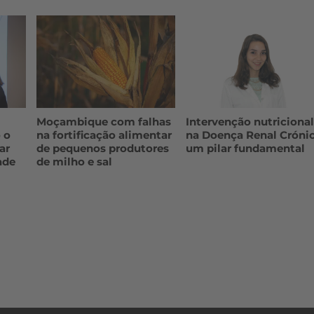
Moçambique com falhas
Intervenção nutriciona
 o
na fortificação alimentar
na Doença Renal Crónic
ar
de pequenos produtores
um pilar fundamental
ade
de milho e sal