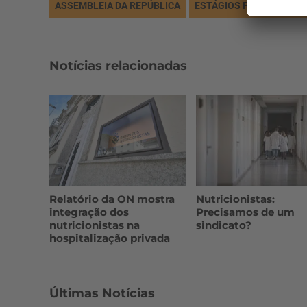
ASSEMBLEIA DA REPÚBLICA
ESTÁGIOS PROFISSIONA
Notícias relacionadas
Relatório da ON mostra
Nutricionistas:
integração dos
Precisamos de um
nutricionistas na
sindicato?
hospitalização privada
Últimas Notícias