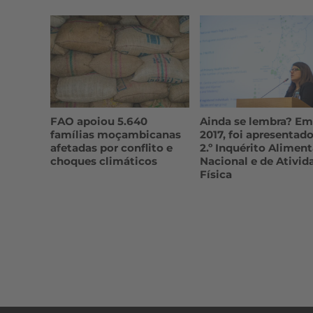
FAO apoiou 5.640
Ainda se lembra? Em
famílias moçambicanas
2017, foi apresentado
afetadas por conflito e
2.º Inquérito Aliment
choques climáticos
Nacional e de Ativid
Física