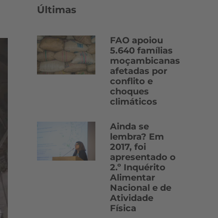
Últimas
FAO apoiou
5.640 famílias
moçambicanas
afetadas por
conflito e
choques
climáticos
Ainda se
lembra? Em
2017, foi
apresentado o
2.º Inquérito
Alimentar
Nacional e de
Atividade
Física