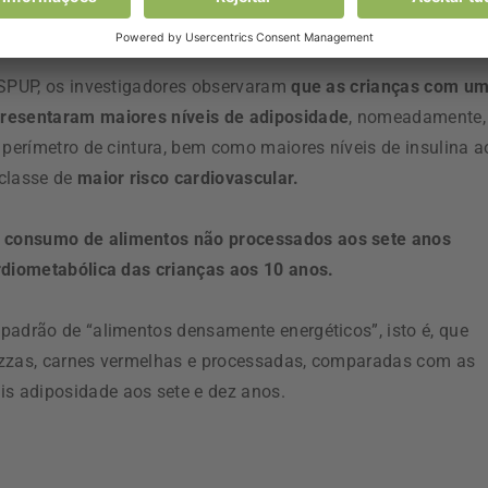
 de crianças e adolescentes.
ISPUP, os investigadores observaram
que as crianças com u
presentaram maiores níveis de adiposidade
, nomeadamente,
 perímetro de cintura, bem como maiores níveis de insulina a
 classe de
maior risco cardiovascular.
 consumo de alimentos não processados aos sete anos
ardiometabólica das crianças aos 10 anos.
padrão de “alimentos densamente energéticos”, isto é, que
izzas, carnes vermelhas e processadas, comparadas com as
s adiposidade aos sete e dez anos.