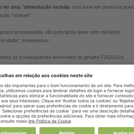
e ter uma “alimentação variada
, com base em produtos pou
dação “comum”.
pouco processados, são princípios base com múltiplos
a idade”, acrescentou.
ntar, os investigadores envolvidos no projeto FOCACCia
iais desenvolvidos em conjunto com a Autoridade de
ção-Geral da Saúde (DGS), que contêm dicas e recomendaçõ
dor final
e alguns conselhos práticas, já o e-book, além des
 e o seu resultado”, esclareceu Diogo Torres.
ologia (FCT), o projeto FOCACCia tentou compreender a
 assim como de padrões alimentares com níveis mais elevado