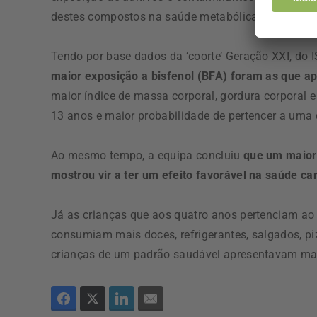
destes compostos na saúde metabólica e cognitiva
Tendo por base dados da ‘coorte’ Geração XXI, do 
maior exposição a bisfenol (BFA) foram as que a
maior índice de massa corporal, gordura corporal e
13 anos e maior probabilidade de pertencer a uma
Ao mesmo tempo, a equipa concluiu
que um maior
mostrou vir a ter um efeito favorável na saúde c
Já as crianças que aos quatro anos pertenciam ao 
consumiam mais doces, refrigerantes, salgados, p
crianças de um padrão saudável apresentavam mai