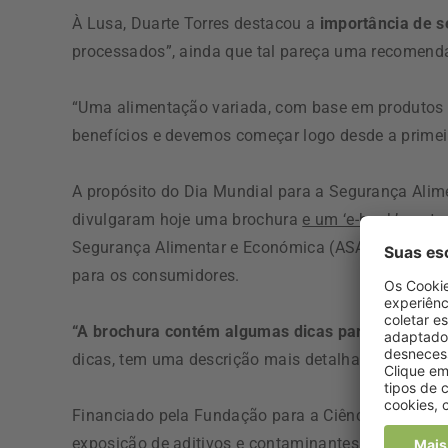
À Lusa, Duarte Torres destacou a
importância de s
processados”, ainda que tal pareça uma recomen
“Uma alimentação variada, com base em produtos 
benefícios e devemos começar logo desde a primeir
A propósito do Dia Mundial para a Segurança Alime
divulgaram hoje uma brochura
e um ‘e-book’,
mater
Segurança Alimentar e Económica (ASAE) e a Dire
para os consumidores.
“A brochura contém algumas dicas para o consumi
dicas, tem uma descrição mais detalhada do projeto
Financiado pela Fundação para a Ciência e a Tecn
exposição de aditivos e contaminantes alimentar,