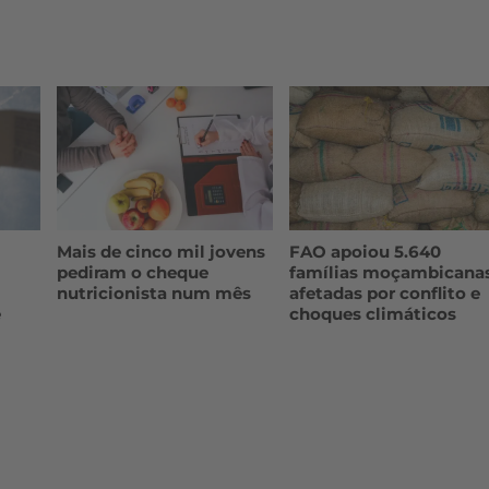
Mais de cinco mil jovens
FAO apoiou 5.640
pediram o cheque
famílias moçambicana
nutricionista num mês
afetadas por conflito e
e
choques climáticos