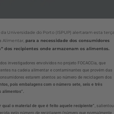
 da Universidade do Porto (ISPUP) alertaram esta terç
a Alimentar,
para a necessidade dos consumidores
m” dos recipientes onde armazenam os alimentos.
 dos investigadores envolvidos no projeto FOCACCia, que
stentes na cadeia alimentar e contaminantes que provém das
 consumidores estarem atentos ao número de reciclagem dos
tos, pois embalagens com o número sete, seis e três
s alimentos”.
ual o material de que é feito aquele recipiente”
, salientou
rnecida pelo número de reciclagem (número que normalmente