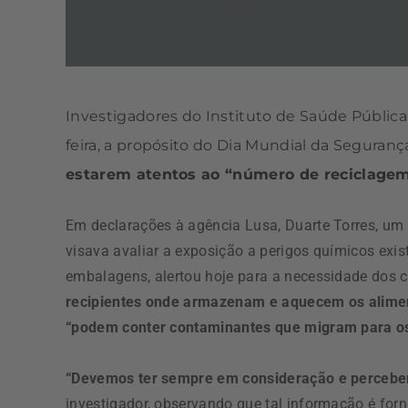
Investigadores do Instituto de Saúde Pública
feira
, a propósito do Dia Mundial da Seguranç
estarem atentos ao “número de reciclage
Em declarações à agência Lusa, Duarte Torres, um
visava avaliar a exposição a perigos químicos exi
embalagens, alertou hoje para a necessidade dos
recipientes onde armazenam e aquecem os alimen
“podem conter contaminantes que migram para o
“Devemos ter sempre em consideração e perceber q
investigador, observando que tal informação é fo