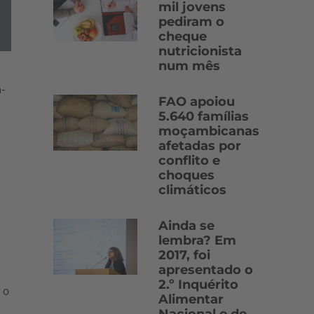
mil jovens
pediram o
cheque
nutricionista
num mês
a-
FAO apoiou
5.640 famílias
moçambicanas
afetadas por
conflito e
choques
climáticos
Ainda se
lembra? Em
2017, foi
apresentado o
2.º Inquérito
 o
Alimentar