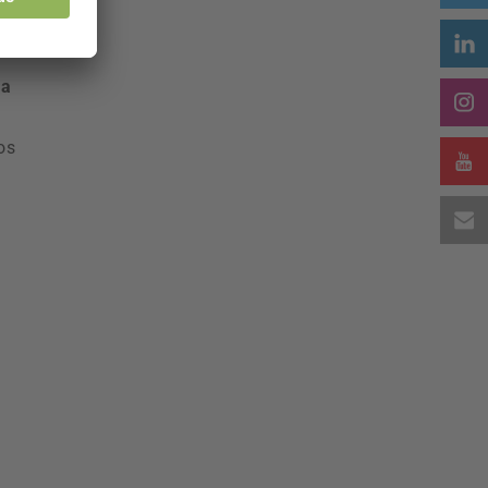
ma
os