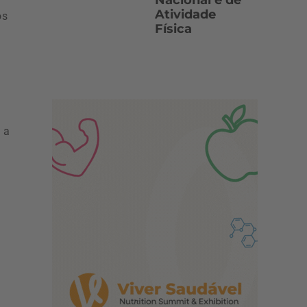
Nacional e de
Atividade
os
Física
 a