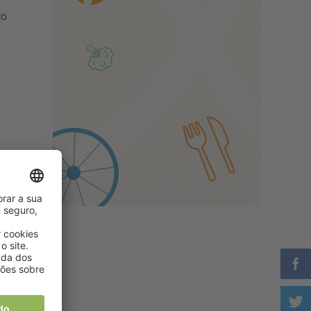
co
es
tas
s