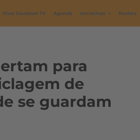
Viver Saudável TV
Agenda
Iniciativas
Revista
alertam para
iclagem de
nde se guardam