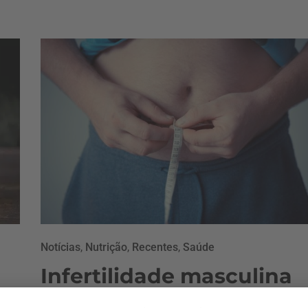
Notícias
,
Nutrição
,
Recentes
,
Saúde
Infertilidade masculina
associada a alimentação