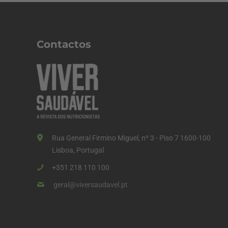
i
n
a
Contactos
ç
ã
o
d
o
s
Rua General Firmino Miguel, nº 3 - Piso 7 1600-100
c
Lisboa, Portugal
o
+351 218 110 100
n
geral@viversaudavel.pt
t
e