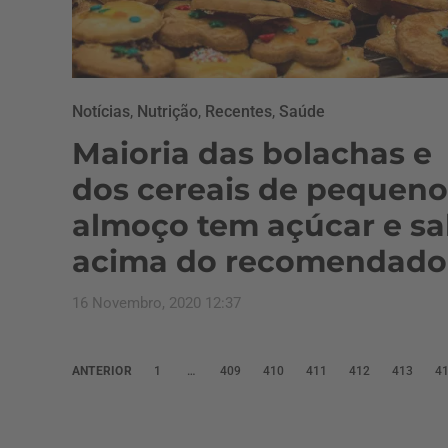
Notícias
,
Nutrição
,
Recentes
,
Saúde
Maioria das bolachas e
dos cereais de pequeno
almoço tem açúcar e sa
acima do recomendado
16 Novembro, 2020 12:37
P
ANTERIOR
1
…
409
410
411
412
413
4
a
g