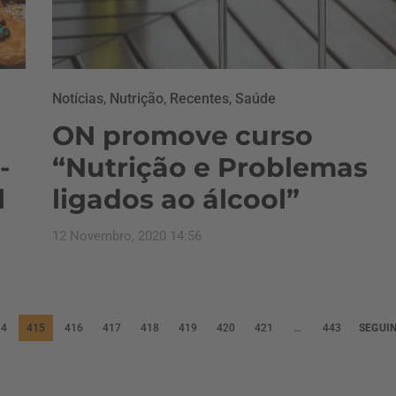
Notícias
,
Nutrição
,
Recentes
,
Saúde
ON promove curso
-
“Nutrição e Problemas
l
ligados ao álcool”
12 Novembro, 2020 14:56
14
415
416
417
418
419
420
421
…
443
SEGUI