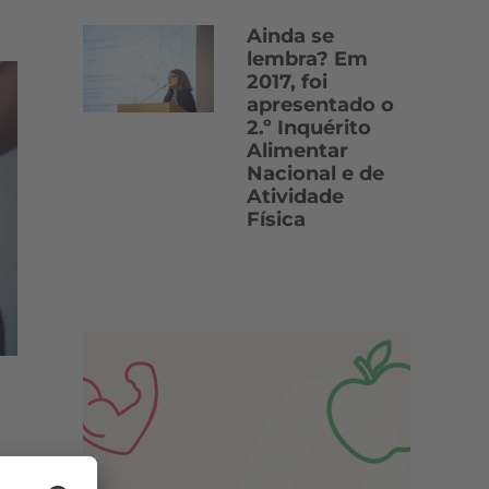
Ainda se
lembra? Em
2017, foi
apresentado o
2.º Inquérito
Alimentar
Nacional e de
Atividade
Física