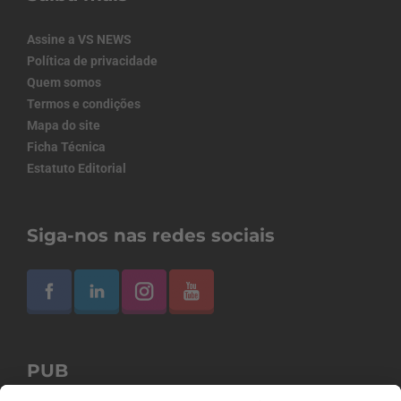
Assine a VS NEWS
Política de privacidade
Quem somos
Termos e condições
Mapa do site
Ficha Técnica
Estatuto Editorial
Siga-nos nas redes sociais
PUB