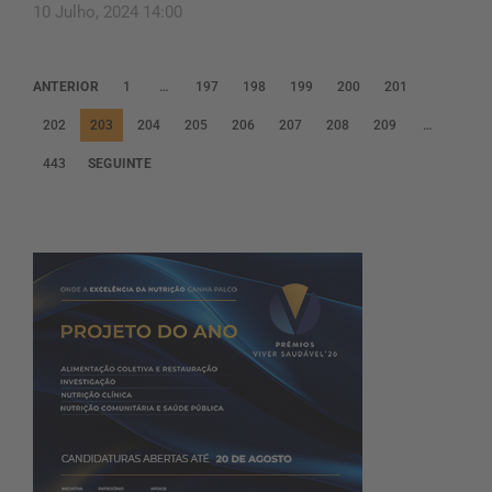
10 Julho, 2024 14:00
P
ANTERIOR
1
…
197
198
199
200
201
a
202
203
204
205
206
207
208
209
…
g
443
SEGUINTE
i
n
a
ç
ã
o
d
o
s