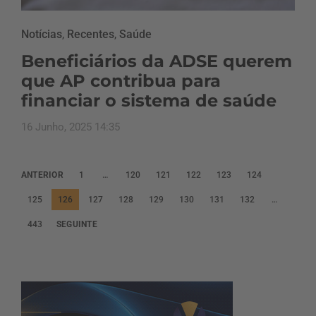
Notícias
,
Recentes
,
Saúde
Beneficiários da ADSE querem
que AP contribua para
financiar o sistema de saúde
16 Junho, 2025 14:35
P
ANTERIOR
1
…
120
121
122
123
124
a
125
126
127
128
129
130
131
132
…
g
443
SEGUINTE
i
n
a
ç