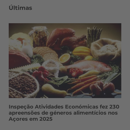
t
Últimas
e
ú
d
o
s
Inspeção Atividades Económicas fez 230
apreensões de géneros alimentícios nos
Açores em 2025