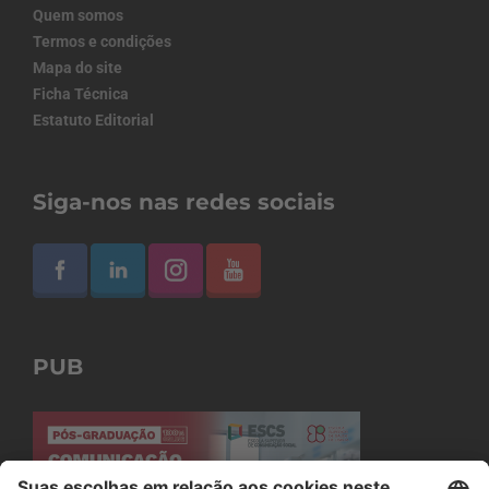
Quem somos
Termos e condições
Mapa do site
Ficha Técnica
Estatuto Editorial
Siga-nos nas redes sociais
PUB