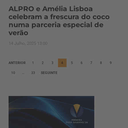
ALPRO e Amélia Lisboa
celebram a frescura do coco
numa parceria especial de
verão
14 Julho, 2025 13:00
P
ANTERIOR
1
2
3
4
5
6
7
8
9
a
10
…
33
SEGUINTE
g
i
n
a
ç
ã