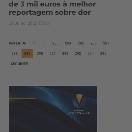
de 3 mil euros à melhor
reportagem sobre dor
29 Julho, 2020 17:06
P
ANTERIOR
1
…
283
284
285
286
287
a
288
289
290
291
292
293
294
295
g
SEGUINTE
i
n
a
ç
ã
o
d