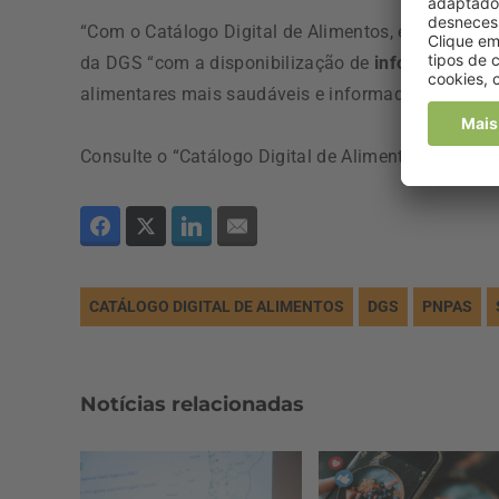
“Com o Catálogo Digital de Alimentos, escolher bem
da DGS “com a disponibilização de
informação rig
alimentares mais saudáveis e informadas”.
Consulte o “Catálogo Digital de Alimentos” do P
CATÁLOGO DIGITAL DE ALIMENTOS
DGS
PNPAS
Notícias relacionadas