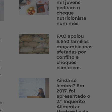
mil jovens
pediram o
cheque
nutricionista
num mês
FAO apoiou
e
5.640 famílias
moçambicanas
afetadas por
conflito e
e
choques
climáticos
s
e
Ainda se
lembra? Em
2017, foi
apresentado o
2.º Inquérito
is
Alimentar
de