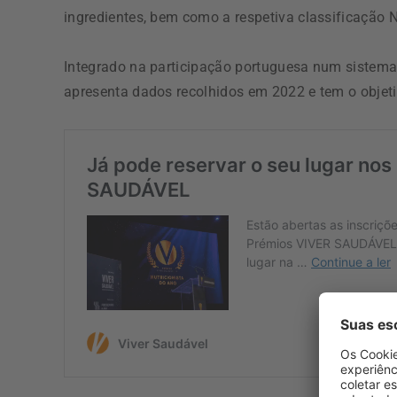
ingredientes, bem como a respetiva classificação N
Integrado na participação portuguesa num sistema 
apresenta dados recolhidos em 2022 e tem o objeti