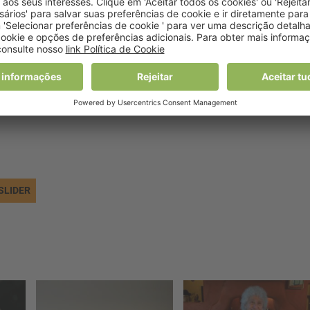
 é mais fácil”,
garante o PNPAS
, ao reforçar o compromisso
orosa e acessível à população
, promovendo, assim, escolha
NPAS-DGS
aqui
.
SLIDER