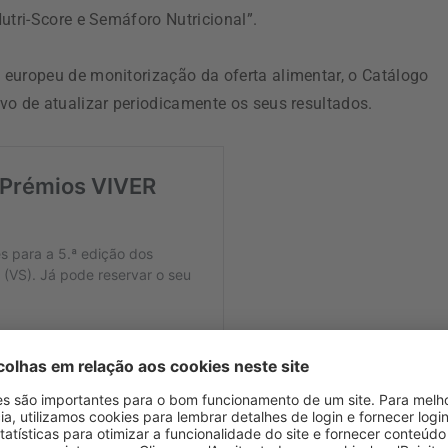
utri-Score e Semáforo Nutricional”.
europeu de monitorização da oferta alimentar, o Catálogo
vo de atualizar periodicamente os seus resultados.