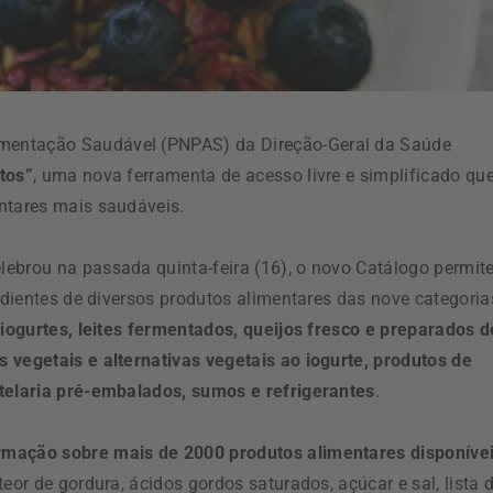
mentação Saudável (PNPAS) da Direção-Geral da Saúde
tos”
, uma nova ferramenta de acesso livre e simplificado qu
ntares mais saudáveis.
ebrou na passada quinta-feira (16), o novo Catálogo permit
redientes de diversos produtos alimentares das nove categoria
 iogurtes, leites fermentados, queijos fresco e preparados d
 vegetais e alternativas vegetais ao iogurte, produtos de
stelaria pré-embalados, sumos e refrigerantes
.
rmação sobre mais de 2000 produtos alimentares disponíve
 teor de gordura, ácidos gordos saturados, açúcar e sal, lista 