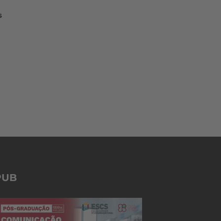
s
PUB