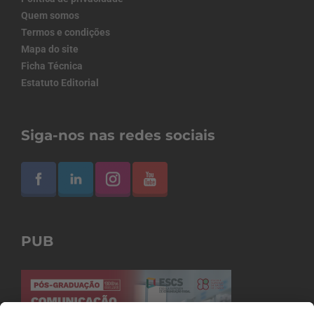
Quem somos
Termos e condições
Mapa do site
Ficha Técnica
Estatuto Editorial
Siga-nos nas redes sociais
PUB