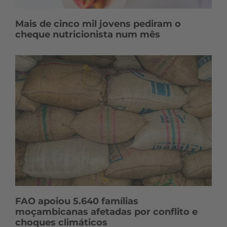
Mais de cinco mil jovens pediram o
cheque nutricionista num mês
FAO apoiou 5.640 famílias
moçambicanas afetadas por conflito e
choques climáticos