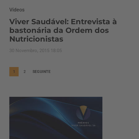
Vídeos
Viver Saudável: Entrevista à
bastonária da Ordem dos
Nutricionistas
30 Novembro, 2015 18:05
P
1
2
SEGUINTE
a
g
i
n
a
ç