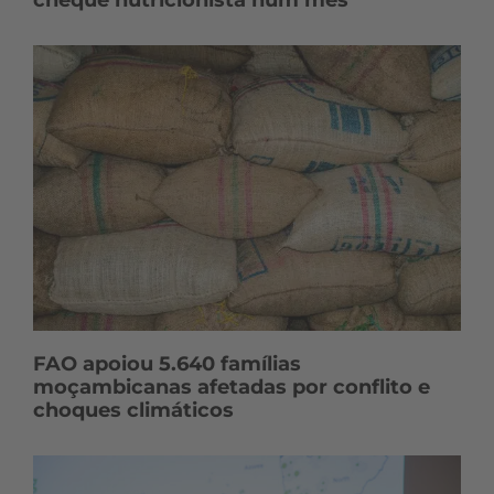
cheque nutricionista num mês
FAO apoiou 5.640 famílias
moçambicanas afetadas por conflito e
choques climáticos