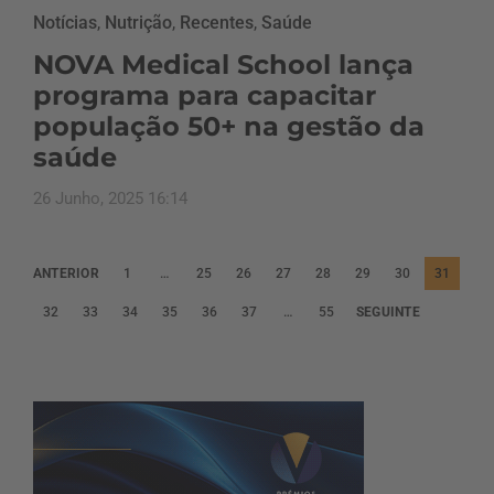
Notícias
,
Nutrição
,
Recentes
,
Saúde
NOVA Medical School lança
programa para capacitar
população 50+ na gestão da
saúde
26 Junho, 2025 16:14
P
ANTERIOR
1
…
25
26
27
28
29
30
31
a
32
33
34
35
36
37
…
55
SEGUINTE
g
i
n
a
ç