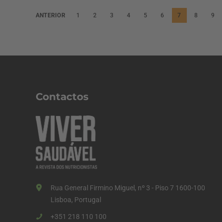
P
ANTERIOR
1
2
3
4
5
6
7
8
9
a
g
i
n
a
Contactos
ç
ã
o
d
o
s
Rua General Firmino Miguel, nº 3 - Piso 7 1600-100
c
Lisboa, Portugal
o
+351 218 110 100