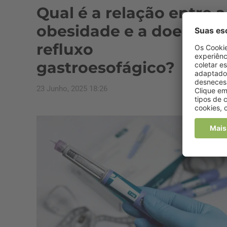
Qual é a relação entre a
obesidade e a doença 
refluxo
gastroesofágico?
23 Junho, 2025 18:26