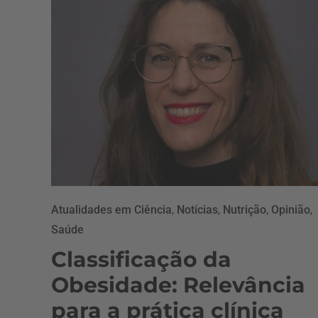
Atualidades em Ciência
,
Notícias
,
Nutrição
,
Opinião
,
Saúde
Classificação da
Obesidade: Relevância
para a prática clínica