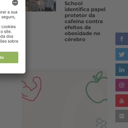
School
identifica papel
protetor da
cafeína contra
efeitos da
obesidade no
cérebro