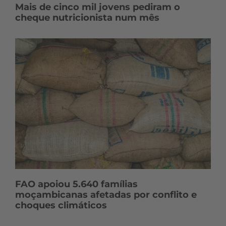
Mais de cinco mil jovens pediram o
cheque nutricionista num mês
FAO apoiou 5.640 famílias
moçambicanas afetadas por conflito e
choques climáticos