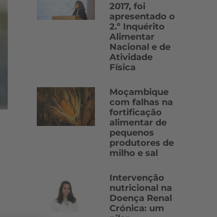
2017, foi
apresentado o
2.º Inquérito
Alimentar
Nacional e de
Atividade
Física
Moçambique
com falhas na
fortificação
alimentar de
pequenos
produtores de
milho e sal
Intervenção
nutricional na
Doença Renal
Crónica: um