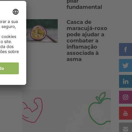
pilar
fundamental
Casca de
maracujá-roxo
pode ajudar a
combater a
inflamação
associada à
asma