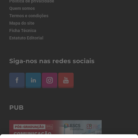
Política de privacidade
Quem somos
Termos e condições
Mapa do site
Ficha Técnica
Estatuto Editorial
Siga-nos nas redes sociais
PUB