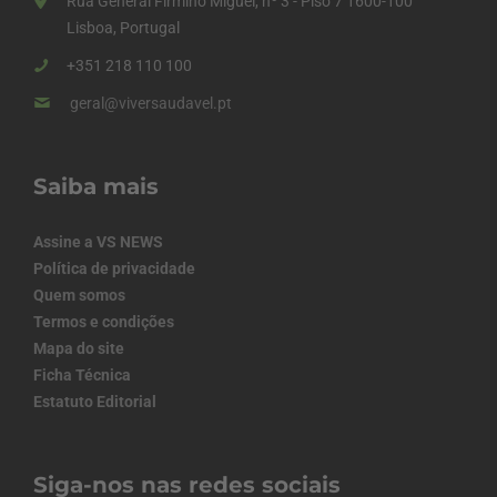
Rua General Firmino Miguel, nº 3 - Piso 7 1600-100
Lisboa, Portugal
+351 218 110 100
geral@viversaudavel.pt
Saiba mais
Assine a VS NEWS
Política de privacidade
Quem somos
Termos e condições
Mapa do site
Ficha Técnica
Estatuto Editorial
Siga-nos nas redes sociais