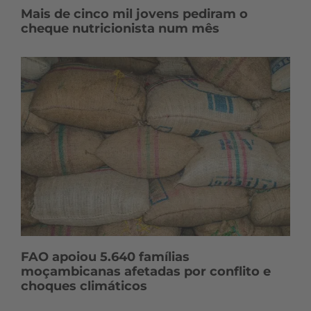
Mais de cinco mil jovens pediram o
cheque nutricionista num mês
FAO apoiou 5.640 famílias
moçambicanas afetadas por conflito e
choques climáticos