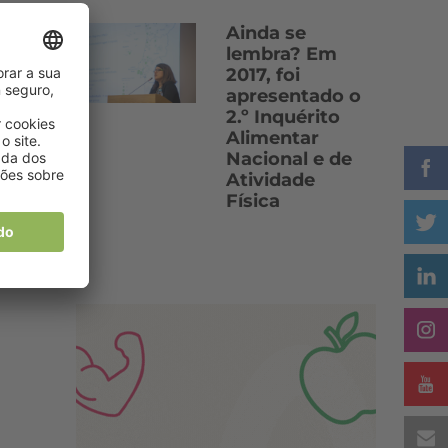
Ainda se
lembra? Em
2017, foi
apresentado o
2.º Inquérito
Alimentar
Nacional e de
Atividade
Física