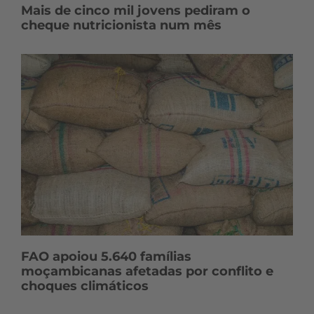
Mais de cinco mil jovens pediram o
cheque nutricionista num mês
FAO apoiou 5.640 famílias
moçambicanas afetadas por conflito e
choques climáticos