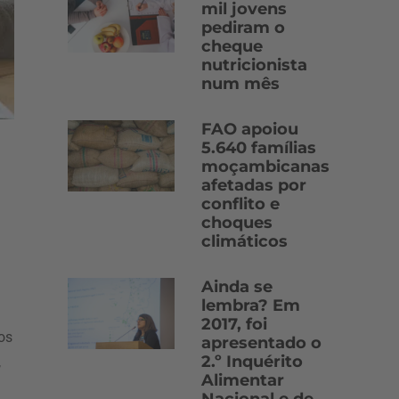
mil jovens
pediram o
cheque
nutricionista
num mês
FAO apoiou
5.640 famílias
moçambicanas
afetadas por
conflito e
choques
climáticos
Ainda se
lembra? Em
2017, foi
os
apresentado o
2.º Inquérito
,
Alimentar