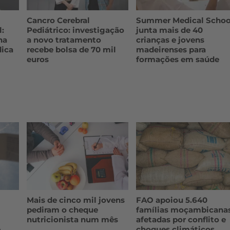
Cancro Cerebral
Summer Medical Schoo
l:
Pediátrico: investigação
junta mais de 40
na
a novo tratamento
crianças e jovens
dica
recebe bolsa de 70 mil
madeirenses para
euros
formações em saúde
Mais de cinco mil jovens
FAO apoiou 5.640
pediram o cheque
famílias moçambicana
nutricionista num mês
afetadas por conflito e
e
choques climáticos