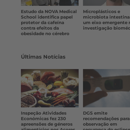
Estudo da NOVA Medical
Microplásticos e
School identifica papel
microbiota intestina
protetor da cafeína
um eixo emergente 
contra efeitos da
investigação biomé
obesidade no cérebro
Últimas Notícias
Inspeção Atividades
DGS emite
Económicas fez 230
recomendações para
apreensões de géneros
observação em
alimentícios nos Açores
segurança do eclips