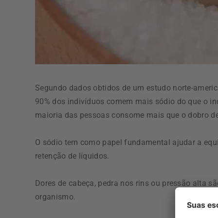
Segundo dados obtidos de um estudo norte-america
90% dos indivíduos comem mais sódio do que o in
maioria das pessoas consome mais que o dobro d
O sódio tem como papel fundamental ajudar a equi
retenção de líquidos.
Dores de cabeça, pedra nos rins ou pressão alta s
organismo.