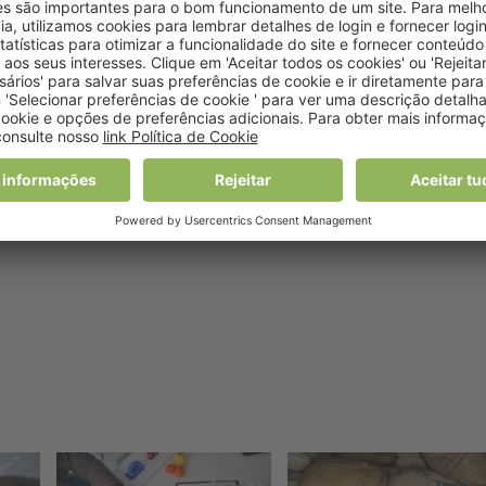
imentos ricos em potássio, são algumas das opções, isto
tion (CDC). O potássio atua como uma força oposta ao sódio 
 come no dia a dia vem diretamente do saleiro. Portanto,
e sódio será a confeção dos próprios alimentos.