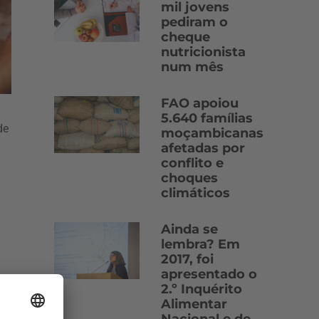
mil jovens
pediram o
cheque
nutricionista
num mês
FAO apoiou
5.640 famílias
de
moçambicanas
afetadas por
conflito e
choques
climáticos
Ainda se
lembra? Em
2017, foi
apresentado o
2.º Inquérito
Alimentar