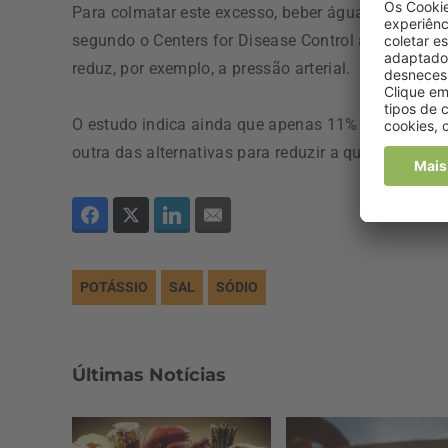
Para colmatar este excesso, beber água e comer al
segundo o Centers for Disease Control and Preven
reduz, por exemplo, a pressão arterial.
O estudo indica ainda que apenas 11% do sódio que
outra das alternativas para reduzir a quantidade d
POTÁSSIO
SAL
SÓDIO
Últimas Notícias