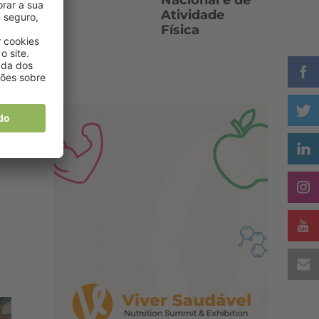
Nacional e de
Atividade
Física
e