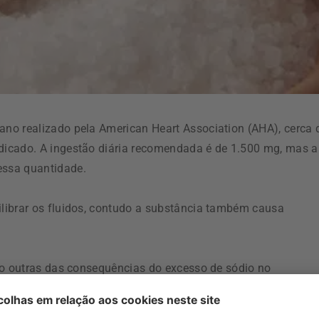
no realizado pela American Heart Association (AHA), cerca 
dicado. A ingestão diária recomendada é de 1.500 mg, mas a
essa quantidade.
librar os fluidos, contudo a substância também causa
ão outras das consequências do excesso de sódio no