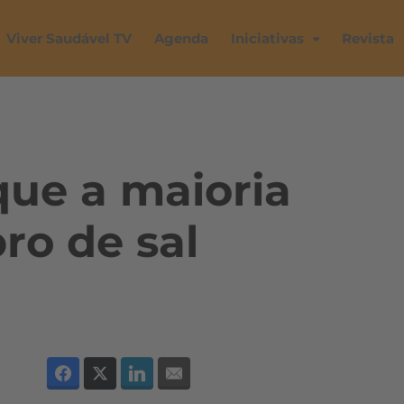
Viver Saudável TV
Agenda
Iniciativas
Revista
que a maioria
ro de sal