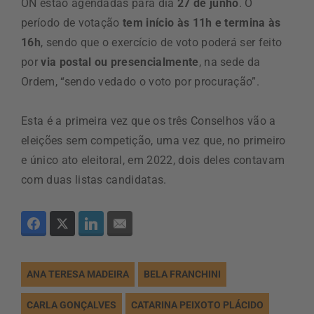
ON estão agendadas para dia
27 de junho
. O
período de votação
tem início às 11h e termina às
16h
, sendo que o exercício de voto poderá ser feito
por
via postal ou presencialmente
, na sede da
Ordem, “sendo vedado o voto por procuração”.
Esta é a primeira vez que os três Conselhos vão a
eleições sem competição, uma vez que, no primeiro
e único ato eleitoral, em 2022, dois deles contavam
com duas listas candidatas.
ANA TERESA MADEIRA
BELA FRANCHINI
CARLA GONÇALVES
CATARINA PEIXOTO PLÁCIDO