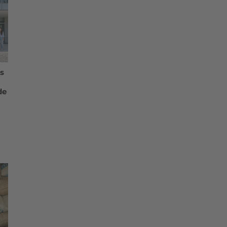
os
de