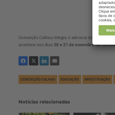
Conceição Calhau integra o
advisory board
da 2.ª 
acontece nos dias
20 e 21 de novembro na Cordoa
CONCEIÇÃO CALHAU
EDUCAÇÃO
INVESTIGAÇÃO
Notícias relacionadas