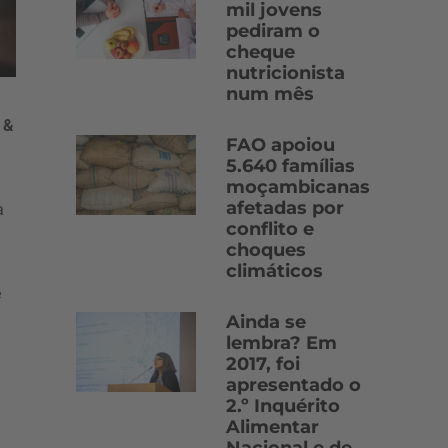
mil jovens
pediram o
cheque
nutricionista
num mês
 &
FAO apoiou
5.640 famílias
moçambicanas
afetadas por
a
conflito e
choques
climáticos
e
Ainda se
lembra? Em
2017, foi
apresentado o
2.º Inquérito
Alimentar