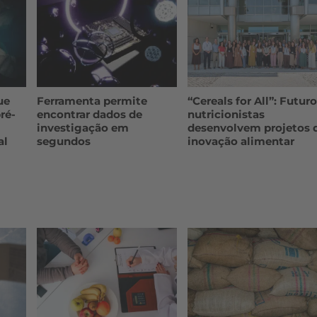
ue
Ferramenta permite
“Cereals for All”: Futur
ré-
encontrar dados de
nutricionistas
investigação em
desenvolvem projetos 
al
segundos
inovação alimentar