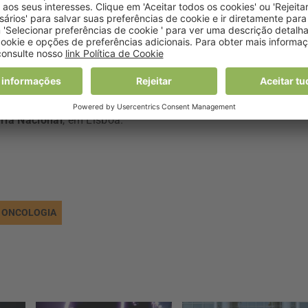
edição da
VIVER SAUDÁVEL Nutrition Summit & Exhibition
, q
ria Nacional
, em Lisboa.
ONCOLOGIA