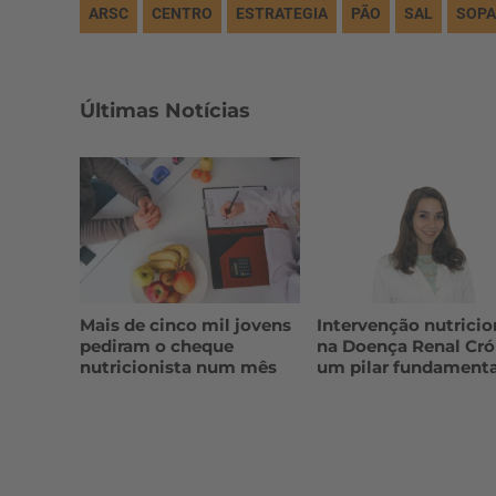
ARSC
CENTRO
ESTRATEGIA
PÃO
SAL
SOPA
Últimas Notícias
Mais de cinco mil jovens
Intervenção nutricio
pediram o cheque
na Doença Renal Cró
nutricionista num mês
um pilar fundamenta