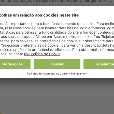
me” na população da região de saúde Centro atingiu os 97%,
7% nas escolas do 1.º, 2.º e 3.º ciclos do ensino básico»
a “Lusa” teve acesso.
a desde 2007, e o projeto “sopa.come”, iniciado há sete ano
s nacionais de restauração coletiva, a Fundação Portuguesa
onais de saúde pública.
blica da ARSC e estas empresas tem permitido desenvolver
o que, na atualidade, abrange milhares de crianças, pessoas