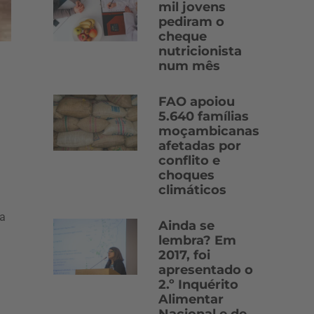
mil jovens
pediram o
cheque
nutricionista
num mês
FAO apoiou
5.640 famílias
moçambicanas
afetadas por
conflito e
choques
climáticos
ma
Ainda se
lembra? Em
2017, foi
apresentado o
2.º Inquérito
Alimentar