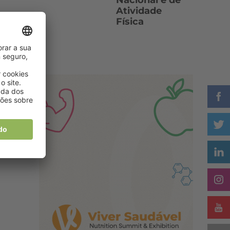
Nacional e de
Atividade
Física
s,