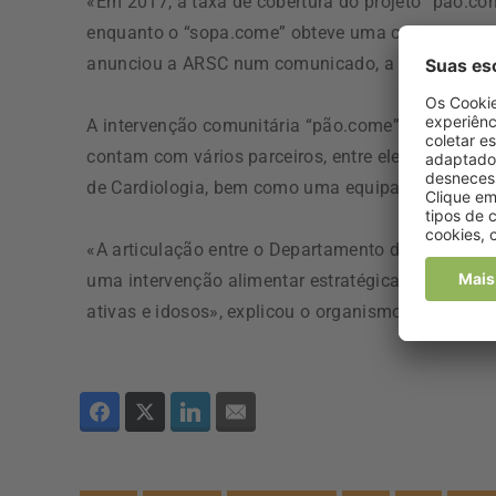
«Em 2017, a taxa de cobertura do projeto “pão.co
enquanto o “sopa.come” obteve uma cobertura de 8
anunciou a ARSC num comunicado, a que a agênci
A intervenção comunitária “pão.come”, desenvolvid
contam com vários parceiros, entre eles, empresa
de Cardiologia, bem como uma equipa de profissi
«A articulação entre o Departamento de Saúde Pú
uma intervenção alimentar estratégica em conjunt
ativas e idosos», explicou o organismo.