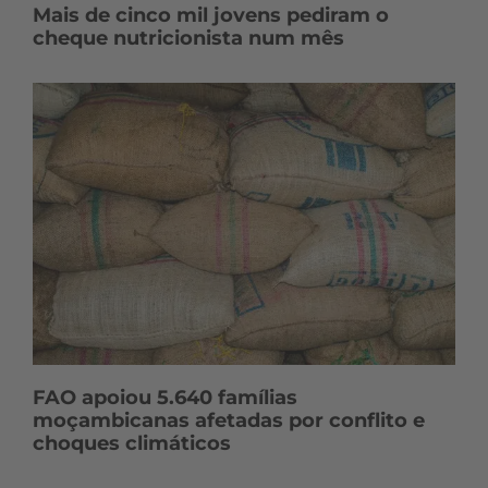
Mais de cinco mil jovens pediram o
cheque nutricionista num mês
FAO apoiou 5.640 famílias
moçambicanas afetadas por conflito e
choques climáticos